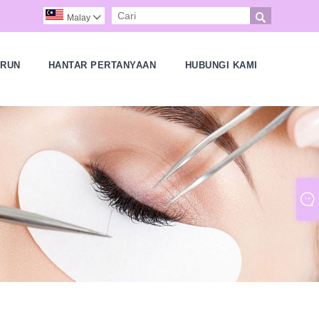

Malay

URUN
HANTAR PERTANYAAN
HUBUNGI KAMI