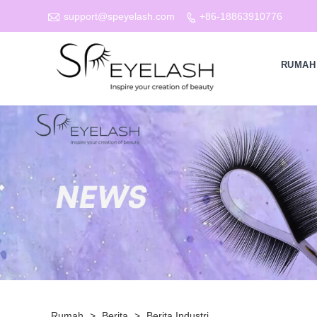

support@speyelash.com
+86-18863910776

RUMAH
Rumah
>
Berita
>
Berita Industri